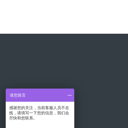
请您留言
感谢您的关注，当前客服人员不在
线，请填写一下您的信息，我们会
联系人：渠(经理)
尽快和您联系。
手机：18911813859